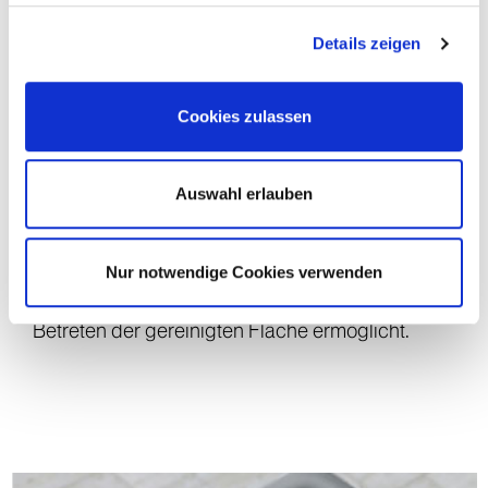
Details zeigen
Cookies zulassen
Auswahl erlauben
für eine optimierte Aufnahme des
Nur notwendige Cookies verwenden
Schmutzwassers, bessere Manövrierfähigkeit
und zügige Trocknung, die ein schnelles
Betreten der gereinigten Fläche ermöglicht.