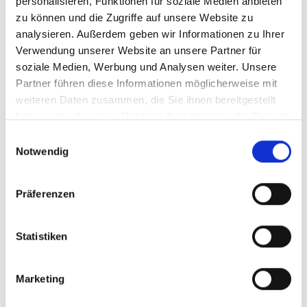
personalisieren, Funktionen für soziale Medien anbieten
zu können und die Zugriffe auf unsere Website zu
analysieren. Außerdem geben wir Informationen zu Ihrer
Verwendung unserer Website an unsere Partner für
soziale Medien, Werbung und Analysen weiter. Unsere
Partner führen diese Informationen möglicherweise mit
weiteren Daten zusammen, die Sie ihnen bereitgestellt
Zwei-Wege-System für schnelle
haben oder die sie im Rahmen Ihrer Nutzung der Dienste
Trocknung:
Zwei Gummilippen im Saugfuß
gesammelt haben.
wechseln bei der Reinigungsfahrt zwischen
Einwilligungsauswahl
Vorwärts- und Rückwärtsbewegung ab –
Notwendig
Präferenzen
Statistiken
Marketing