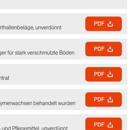
PDF
orthallenbeläge, unverdünnt
PDF
ger für stark verschmutzte Böden
PDF
trat
PDF
olymerwachsen behandelt wurden
PDF
 und Pflegemittel, unverdünnt