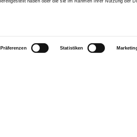
ereitgestellt haben oder die sie im Rahmen Ihrer Nutzung der D
Präferenzen
Statistiken
Marketin
Kontakt
Hako GmbH
Hamburger Straße 209-2
D-23843 Bad Oldesloe
ingungen
dex für Lieferanten
Telefon: +49 4531 806-0
htsstrategie
Telefax: +49 4531 806-3