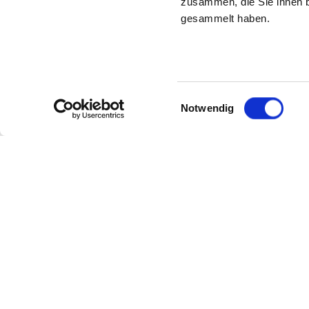
zusammen, die Sie ihnen b
gesammelt haben.
Einwilligungsauswahl
Notwendig
Menü
Rechtliches
Über uns
AGB
Reinigungstechnik
Impressum
Kommunaltechnik
Datenschutz
Wasserstrahltechnik
Einkaufsbed
Branchen
Verhaltensko
Finance
Menschenrec