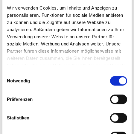
Flotteneinsatz optimieren & Ressourcen
Wir verwenden Cookies, um Inhalte und Anzeigen zu
schonen
personalisieren, Funktionen für soziale Medien anbieten
zu können und die Zugriffe auf unsere Website zu
analysieren. Außerdem geben wir Informationen zu Ihrer
Verwendung unserer Website an unsere Partner für
Mehr erfahren
soziale Medien, Werbung und Analysen weiter. Unsere
Partner führen diese Informationen möglicherweise mit
weiteren Daten zusammen, die Sie ihnen bereitgestellt
haben oder die sie im Rahmen Ihrer Nutzung der Dienste
gesammelt haben.
Einwilligungsauswahl
Service
Notwendig
Mit Servicequalität die Verfügbarkeit sichern
Präferenzen
Statistiken
Mehr erfahren